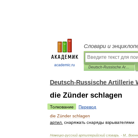
Словари и энциклоп
academic.ru
Deutsch-Russische Artillerie Wörterbuch
Deutsch-Russische Artillerie
die Zünder schlagen
Толкование
Перевод
die
Zünder
schlagen
артил
.
снаряжать
снаряды
взрывателями
Немецко
-
русский
артиллерийский
словарь
. -
М
.,
Военн