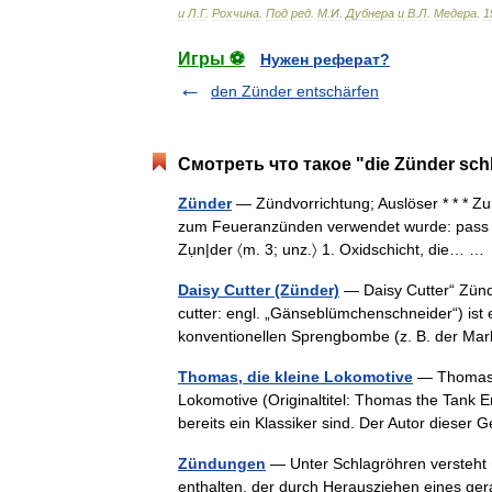
и
Л
.
Г
.
Рохчина
.
Под
ред
.
М
.
И
.
Дубнера
и
В
.
Л
.
Медера
.
1
Игры ⚽
Нужен реферат?
den Zünder entschärfen
Смотреть что такое "die Zünder sch
Zünder
— Zündvorrichtung; Auslöser * * * Zun|
zum Feueranzünden verwendet wurde: pass mit
Zụn|der 〈m. 3; unz.〉 1. Oxidschicht, die… 
Daisy Cutter (Zünder)
— Daisy Cutter“ Zünd
cutter: engl. „Gänseblümchenschneider“) ist
konventionellen Sprengbombe (z. B. der M
Thomas, die kleine Lokomotive
— Thomas E
Lokomotive (Originaltitel: Thomas the Tank 
bereits ein Klassiker sind. Der Autor dies
Zündungen
— Unter Schlagröhren versteht 
enthalten, der durch Herausziehen eines ger