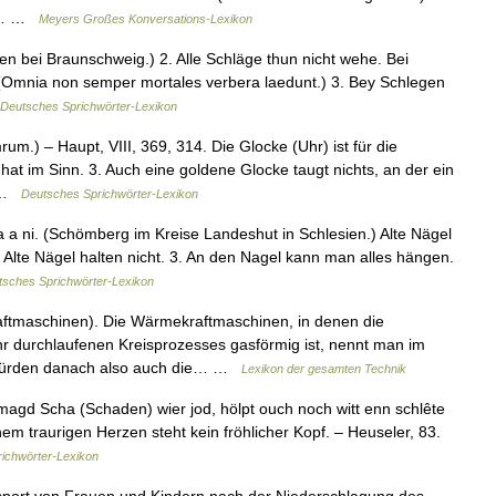
des… …
Meyers Großes Konversations-Lexikon
gen bei Braunschweig.) 2. Alle Schläge thun nicht wehe. Bei
. (Omnia non semper mortales verbera laedunt.) 3. Bey Schlegen
Deutsches Sprichwörter-Lexikon
.) – Haupt, VIII, 369, 314. Die Glocke (Uhr) ist für die
hat im Sinn. 3. Auch eine goldene Glocke taugt nichts, an der ein
… …
Deutsches Sprichwörter-Lexikon
a a ni. (Schömberg im Kreise Landeshut in Schlesien.) Alte Nägel
. Alte Nägel halten nicht. 3. An den Nagel kann man alles hängen.
tsches Sprichwörter-Lexikon
tmaschinen). Die Wärmekraftmaschinen, in denen die
ihr durchlaufenen Kreisprozesses gasförmig ist, nennt man im
 würden danach also auch die… …
Lexikon der gesamten Technik
magd Scha (Schaden) wier jod, hölpt ouch noch witt enn schlête
einem traurigen Herzen steht kein fröhlicher Kopf. – Heuseler, 83.
ichwörter-Lexikon