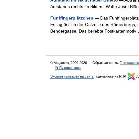
Aufstand im Warschauer Ghetto
— Abtrans
Aufstands rechts im Bild mit Waffe Josef B
Fünffingerplätzchen
— Das Fünffingerplätzc
Es lag östlich der Ostzeile des Römerbergs, 
Bendergasse. Das beliebte Postkartenmot
© Академик, 2000-2026
Обратная связь:
Техподдерж
👣 Путешествия
Экспорт словарей на сайты
, сделанные на PHP,
Jo