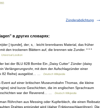
960
.
Zünderabdichtung
lagen" в других словарях:
der [ ts̮ʊndɐ], der; s, : leicht brennbares Material, das früher
 den trockenen Blättern auf, die brennen wie Zunder. * * *
…
Universal-Lexikon
er bei der BLU 82B Bombe Ein „Daisy Cutter“ Zünder (daisy
 ein Verlängerungsrohr, mit dem der Aufschlagzünder einer
ark 82 Reihe) ausgelöst… …
Deutsch Wikipedia
vent auf einer britischen Museumsbahn Thomas, die kleine
Engine) sind kurze Geschichten, die im englischen Sprachraum
er Geschichten war der Reverend… …
Deutsch Wikipedia
man Röhrchen aus Messing oder Kupferblech, die einen Reibsatz
auhten Drahtes entzündet wird (daher Friktionsschlagröhren). Die