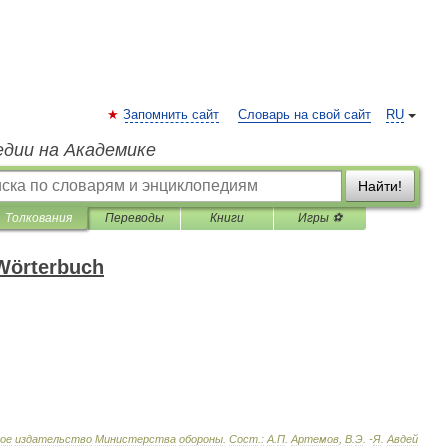
Запомнить сайт
Словарь на свой сайт
RU
едии на Академике
Найти!
Толкования
Переводы
Книги
Игры ⚽
 Wörterbuch
ое
издательство
Министерства
обороны
.
Сост
.
:
А
.
П
.
Артемов
,
В
.
Э
. -
Я
.
Авдей