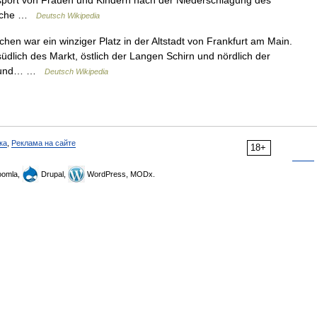
port von Frauen und Kindern nach der Niederschlagung des
lösche …
Deutsch Wikipedia
hen war ein winziger Platz in der Altstadt von Frankfurt am Main.
südlich des Markt, östlich der Langen Schirn und nördlich der
iv und… …
Deutsch Wikipedia
ка
,
Реклама на сайте
18+
omla,
Drupal,
WordPress, MODx.