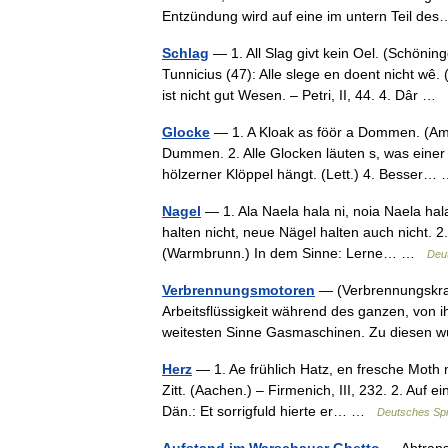
Entzündung wird auf eine im untern Teil 
Schlag
— 1. All Slag givt kein Oel. (Schönin
Tunnicius (47): Alle slege en doent nicht wê
ist nicht gut Wesen. – Petri, II, 44. 4. Dâr …
Glocke
— 1. A Kloak as föör a Dommen. (Amrum
Dummen. 2. Alle Glocken läuten s, was einer 
hölzerner Klöppel hängt. (Lett.) 4. Besser
Nagel
— 1. Ala Naela hala ni, noia Naela hal
halten nicht, neue Nägel halten auch nicht. 2
(Warmbrunn.) In dem Sinne: Lerne… …
Deu
Verbrennungsmotoren
— (Verbrennungskraf
Arbeitsflüssigkeit während des ganzen, von 
weitesten Sinne Gasmaschinen. Zu diesen
Herz
— 1. Ae frühlich Hatz, en fresche Moth 
Zitt. (Aachen.) – Firmenich, III, 232. 2. Auf 
Dän.: Et sorrigfuld hierte er… …
Deutsches Spr